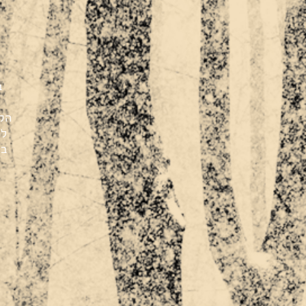
ב
הקו
לה
בי