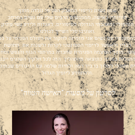
שפה נשית לריפוי המאבק הפנימי נולדה מתוך
חוויותיי כאישה, ממפגשים הרבים שלי עם נשים במרחב
הטיפולי ומאהבתי הגדולה לסיפורים, לאגדות ולידע נשי עתיק
.ואוניברסלי
השייך לכולנו
מסעותיי עם נשים אני מזמינה לחקור את העולם הפנימי על כל
רבדיו ולאפשר לריפוי הספונטני לקרות ולשנות את תחושת
שי, מתוך העוצמה הפנימית שחבויה במרתפי הגוף והנפש ומח
תגלות בפניך. כתוצאה מהתהליך הזה לכל חלקיך השונים ייבנ
ת ותוכלי למלוך בו ביד רמה ולחיות שלמה עם הניגודים שבתוכ
ולהתוודע ליופיך הגדול.
"לסרטון על מסעות "האישה הטווה