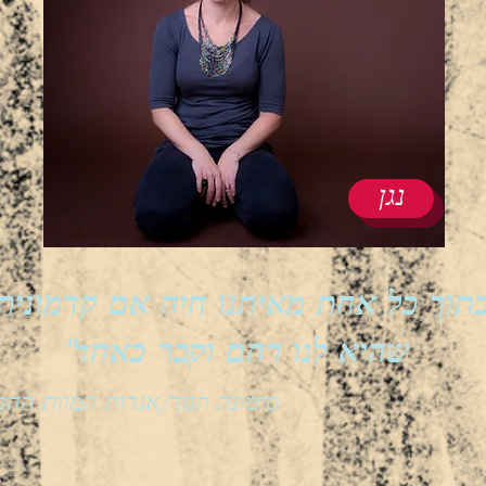
נגן
"שהיא לנו רחם וקבר כאח
ד
סימונה חנוך/אגדות המוות ההפ