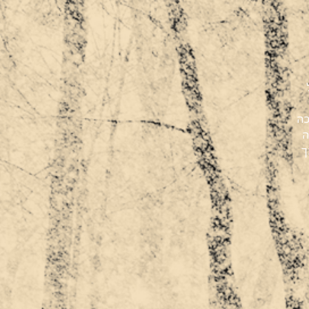
כה
ה
ך